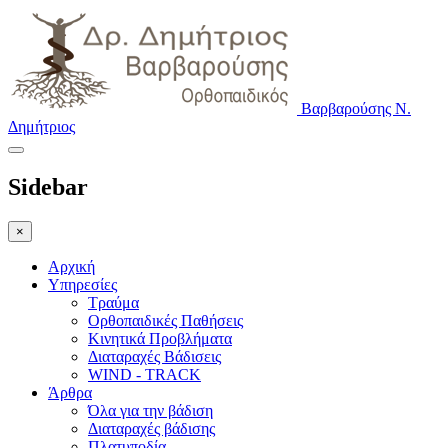
Βαρβαρούσης Ν.
Δημήτριος
Sidebar
×
Αρχική
Υπηρεσίες
Τραύμα
Ορθοπαιδικές Παθήσεις
Κινητικά Προβλήματα
Διαταραχές Βάδισεις
WIND - TRACK
Άρθρα
Όλα για την βάδιση
Διαταραχές βάδισης
Πλατυποδία